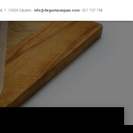
et, 1. 10003 Cáceres -
info@degustasanjuan.com
- 927 707 758