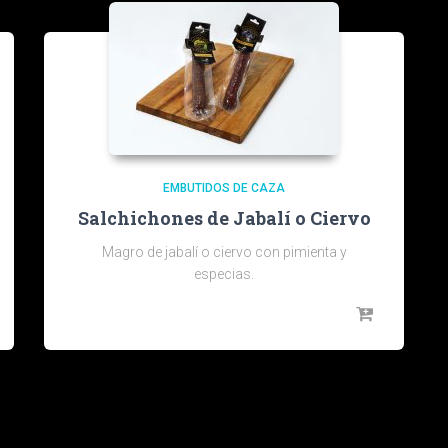
EMBUTIDOS DE CAZA
Salchichones de Jabalí o Ciervo
Magro de jabalí o ciervo con pimienta y
especias.