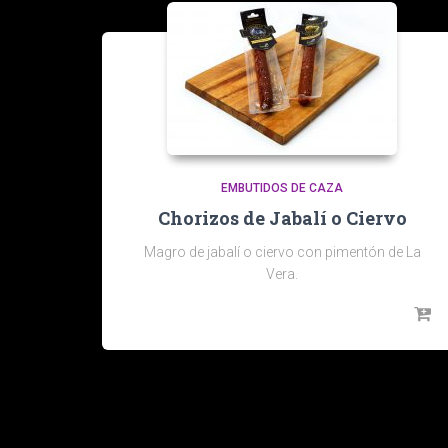
EMBUTIDOS DE CAZA
Chorizos de Jabalí o Ciervo
Magro de jabalí o ciervo con pimentón de La
Vera.