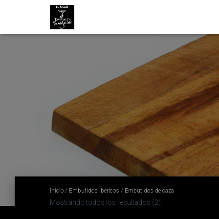
Inicio
/
Embutidos ibéricos
/ Embutidos de caza
Mostrando todos los resultados (2)