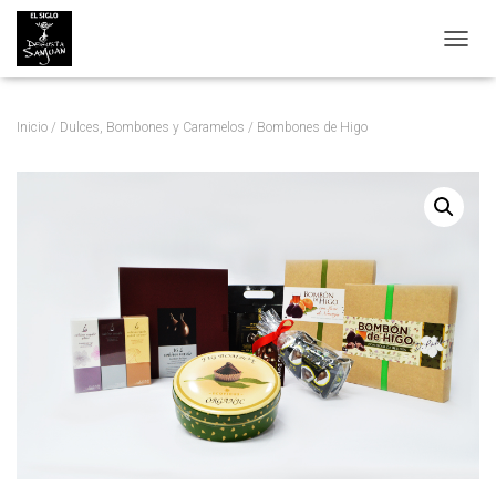
C
A
M
B
Inicio
/
Dulces, Bombones y Caramelos
/ Bombones de Higo
I
A
R
M
O
D
O
D
E
N
A
V
E
G
A
C
I