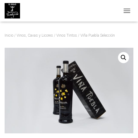
C
A
M
B
Inicio
/
Vinos, Cavas y Licores
/
Vinos Tintos
/ Viña Puebla Selección
I
A
R
M
O
D
O
D
E
N
A
V
E
G
A
C
I