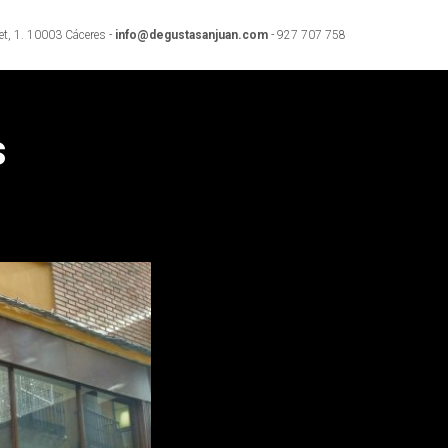
et, 1. 10003 Cáceres -
info@degustasanjuan.com
- 927 707 758
s