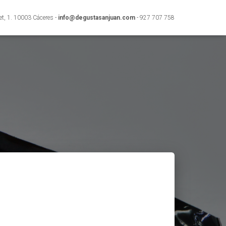
et, 1. 10003 Cáceres -
info@degustasanjuan.com
- 927 707 758