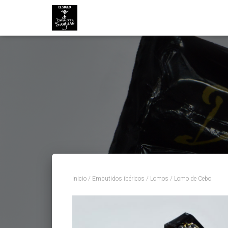
Inicio
/
Embutidos ibéricos
/
Lomos
/ Lomo de Cebo