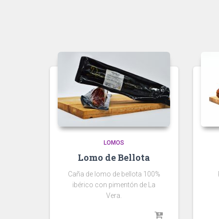
LOMOS
Lomo de Bellota
Caña de lomo de bellota 100%
ibérico con pimentón de La
Vera.