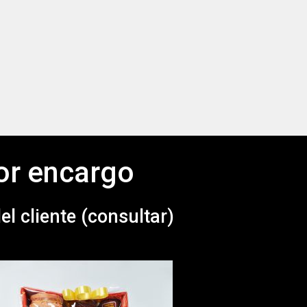
or encargo
l cliente (consultar)